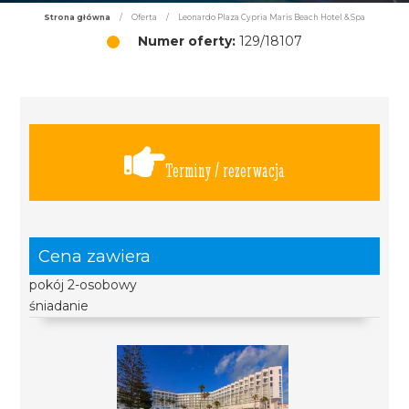
Strona główna
/
Oferta
/
Leonardo Plaza Cypria Maris Beach Hotel & Spa
Numer oferty:
129/18107
Terminy / rezerwacja
Cena zawiera
pokój 2-osobowy
śniadanie