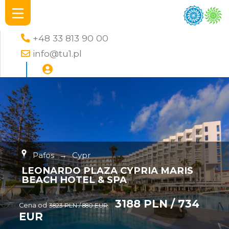
+48 33 813 90 00
info@tu1.pl
Pafos
→
Cypr
LEONARDO PLAZA CYPRIA MARIS
BEACH HOTEL & SPA
3188 PLN / 734
Cena od
3823 PLN / 880 EUR
EUR