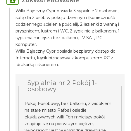
ZAKWATEROWANIE
Willa Bajeczny Cypr posiada 3 sypialnie 2 osobowe,
sofę dla 2 osób w pokoju dziennym (konieczność
codziennego ścielenia pościeli), 2 łazienki z wanną i
prysznicem, lustrem i WC, 2 sypialnie z balkonem, 1
sypialnia mniejsza bez balkonu, TV SAT, PC
komputer.
Willa Bajeczny Cypr posiada bezpłatny dostęp do
Internetu, kącik biznesowy z komputerem PC z
drukarką i skanerem.
Sypialnia nr 2 Pokój 1-
osobowy
Pokój 1-osobowy, bez balkonu, z widokiem
na stare miasto Pafos i osiedle
ekskluzywnych willi. Ten mniejszy pokój
znajduje się na pierwszym piętrze, i
wyposażony jest w wygodne drewniane