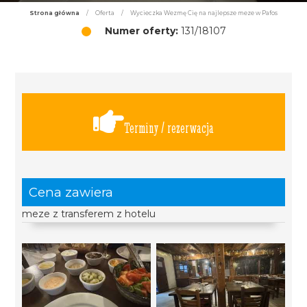
Strona główna
/
Oferta
/
Wycieczka Wezmę Cię na najlepsze meze w Pafos
Numer oferty:
131/18107
Terminy / rezerwacja
Cena zawiera
meze z transferem z hotelu