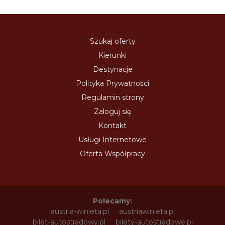
Szukaj oferty
Kierunki
Destynacje
Polityka Prywatności
Regulamin strony
Zaloguj się
Kontakt
Usługi Internetowe
Oferta Współpracy
Polecamy:
austria-winieta.pl
austriawinieta.pl
bilet-autostradowy.pl
bilety-autostradowe.pl