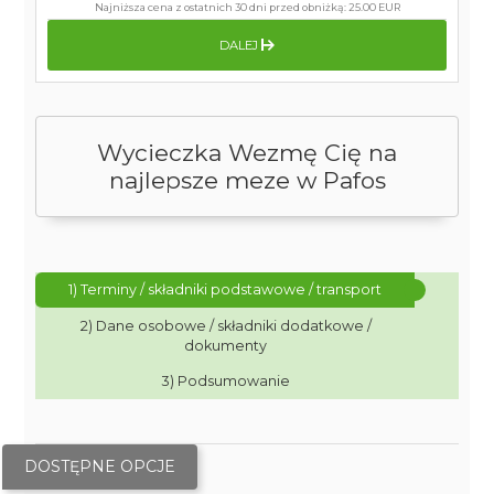
Najniższa cena z ostatnich 30 dni przed obniżką:
25.00 EUR
DALEJ
Wycieczka Wezmę Cię na
najlepsze meze w Pafos
1) Terminy / składniki podstawowe / transport
2) Dane osobowe / składniki dodatkowe /
dokumenty
3) Podsumowanie
DOSTĘPNE OPCJE