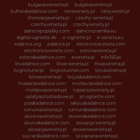
bulgariawienieta.pl
bulgariawinieta.pl
bulharskadalnice.com
cenawiniety.pl
cenywiniet.pl
chorwacjawinieta.pl
czechy-winieta.pl
czechywinieta.pl
czechywiniety.pl
dalnicnipoplatky.com
dalnicniznamka.eu
digital-vignette.de
e-vignette.pl
e-winieta.eu
edalnice.org
edalnice.pl
electronicavinieta.com
electroniceviniete.com
estoniawinieta.pl
estonskadalnice.com
ewinieta.pl
info365.pl
litvadalnice.com
litwa-winieta.pl
litwawinieta.pl
livignotunel.pl
livignotunnel.com
lotvawinieta.pl
lotwawinieta.pl
lotysskadalnice.com
madarskadalnice.com
moldavskadalnice.com
moldawiawinieta.pl
najtanszewiniety.pl
oplatyautostradowe.pl
pl-vignette.com
polskadalnice.com
rakouskadalnice.com
rumuniawinieta.pl
rumunskadalnice.com
sloveniawinieta.pl
slovenskadalnice.com
slovinskadalnice.com
slowacja-winieta.pl
slowacjawinieta.pl
sloweniawinieta.pl
svycarskadalnice.com
szwajcariawinieta.pl