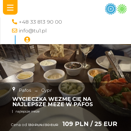
+48 33 813 90 00
info@tu1.pl
Pafos
→
Cypr
WYCIECZKA WEZMĘ CIĘ NA
NAJLEPSZE MEZE W PAFOS
najlepsze meze
109 PLN / 25 EUR
Cena od
130 PLN / 30 EUR