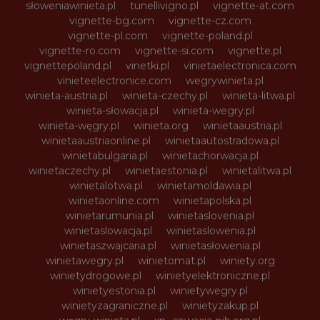
słoweniawinieta.pl
tunellivigno.pl
vignette-at.com
vignette-bg.com
vignette-cz.com
vignette-pl.com
vignette-poland.pl
vignette-ro.com
vignette-si.com
vignette.pl
vignettepoland.pl
vinetki.pl
vinietaelectronica.com
vinieteelectronice.com
wegrywinieta.pl
winieta-austria.pl
winieta-czechy.pl
winieta-litwa.pl
winieta-słowacja.pl
winieta-wegry.pl
winieta-węgry.pl
winieta.org
winietaaustria.pl
winietaaustriaonline.pl
winietaautostradowa.pl
winietabulgaria.pl
winietachorwacja.pl
winietaczechy.pl
winietaestonia.pl
winietalitwa.pl
winietalotwa.pl
winietamoldawia.pl
winietaonline.com
winietapolska.pl
winietarumunia.pl
winietaslovenia.pl
winietaslowacja.pl
winietaslowenia.pl
winietaszwajcaria.pl
winietasłowenia.pl
winietawegry.pl
winietomat.pl
winiety.org
winietydrogowe.pl
winietyelektroniczne.pl
winietyestonia.pl
winietywegry.pl
winietyzagraniczne.pl
winietyzakup.pl