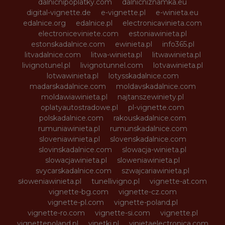
dalnicnipoplatky.com
dalnicniznamka.eu
digital-vignette.de
e-vignette.pl
e-winieta.eu
edalnice.org
edalnice.pl
electronicavinieta.com
electroniceviniete.com
estoniawinieta.pl
estonskadalnice.com
ewinieta.pl
info365.pl
litvadalnice.com
litwa-winieta.pl
litwawinieta.pl
livignotunel.pl
livignotunnel.com
lotvawinieta.pl
lotwawinieta.pl
lotysskadalnice.com
madarskadalnice.com
moldavskadalnice.com
moldawiawinieta.pl
najtanszewiniety.pl
oplatyautostradowe.pl
pl-vignette.com
polskadalnice.com
rakouskadalnice.com
rumuniawinieta.pl
rumunskadalnice.com
sloveniawinieta.pl
slovenskadalnice.com
slovinskadalnice.com
slowacja-winieta.pl
slowacjawinieta.pl
sloweniawinieta.pl
svycarskadalnice.com
szwajcariawinieta.pl
słoweniawinieta.pl
tunellivigno.pl
vignette-at.com
vignette-bg.com
vignette-cz.com
vignette-pl.com
vignette-poland.pl
vignette-ro.com
vignette-si.com
vignette.pl
vignettepoland.pl
vinetki.pl
vinietaelectronica.com