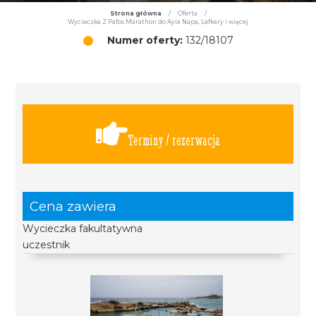
Strona główna
/
Oferta
/
Wycieczka Z Pafos Marathon do Ayia Napa, Lefkary i więcej
Numer oferty:
132/18107
Terminy / rezerwacja
Cena zawiera
Wycieczka fakultatywna
uczestnik