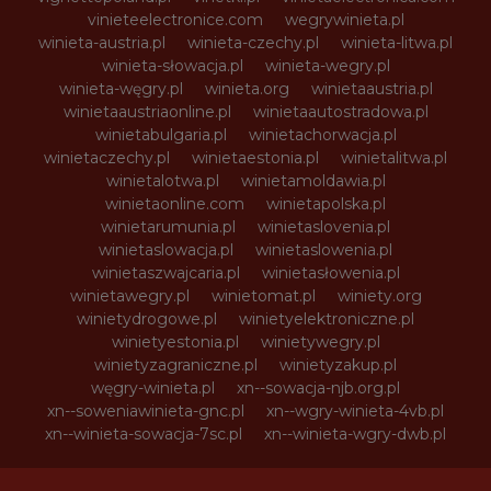
vinieteelectronice.com
wegrywinieta.pl
winieta-austria.pl
winieta-czechy.pl
winieta-litwa.pl
winieta-słowacja.pl
winieta-wegry.pl
winieta-węgry.pl
winieta.org
winietaaustria.pl
winietaaustriaonline.pl
winietaautostradowa.pl
winietabulgaria.pl
winietachorwacja.pl
winietaczechy.pl
winietaestonia.pl
winietalitwa.pl
winietalotwa.pl
winietamoldawia.pl
winietaonline.com
winietapolska.pl
winietarumunia.pl
winietaslovenia.pl
winietaslowacja.pl
winietaslowenia.pl
winietaszwajcaria.pl
winietasłowenia.pl
winietawegry.pl
winietomat.pl
winiety.org
winietydrogowe.pl
winietyelektroniczne.pl
winietyestonia.pl
winietywegry.pl
winietyzagraniczne.pl
winietyzakup.pl
węgry-winieta.pl
xn--sowacja-njb.org.pl
xn--soweniawinieta-gnc.pl
xn--wgry-winieta-4vb.pl
xn--winieta-sowacja-7sc.pl
xn--winieta-wgry-dwb.pl