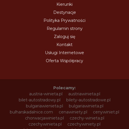
Kierunki
Destynacje
Polityka Prywatności
Regulamin strony
Zaloguj się
Kontakt
Usługi Internetowe
Oferta Współpracy
Polecamy:
austria-winieta.pl
austriawinieta.pl
bilet-autostradowy.pl
bilety-autostradowe.pl
bulgariawienieta.pl
bulgariawinieta.pl
bulharskadalnice.com
cenawiniety.pl
cenywiniet.pl
chorwacjawinieta.pl
czechy-winieta.pl
czechywinieta.pl
czechywiniety.pl