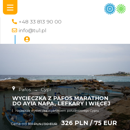
+48 33 813 90 00
info@tu1.pl
Pafos
→
Cypr
WYCIECZKA Z PAFOS MARATHON
DO AYIA NAPA, LEFKARY I WIĘCEJ
Najlepsza wycieczka wybrzeżem południowego Cypru
326 PLN / 75 EUR
Cena od
391 PLN / 90 EUR