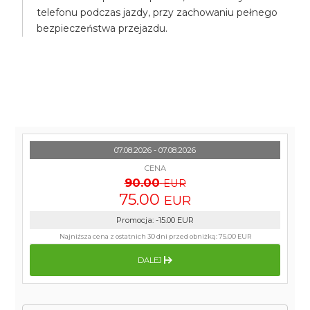
telefonu podczas jazdy, przy zachowaniu pełnego
bezpieczeństwa przejazdu.
07.08.2026 - 07.08.2026
CENA
90.00
EUR
75.00
EUR
Promocja
:
-15.00
EUR
Najniższa cena z ostatnich 30 dni przed obniżką:
75.00 EUR
DALEJ