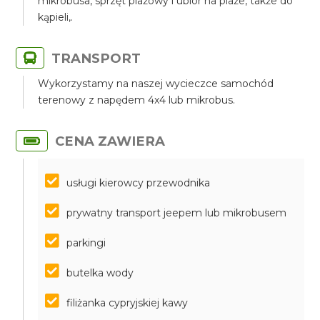
mikrobusa, sprzęt plażowy i ubiór na plaże, także do
kąpieli,.
TRANSPORT
Wykorzystamy na naszej wycieczce samochód
terenowy z napędem 4x4 lub mikrobus.
CENA ZAWIERA
usługi kierowcy przewodnika
prywatny transport jeepem lub mikrobusem
parkingi
butelka wody
filiżanka cypryjskiej kawy