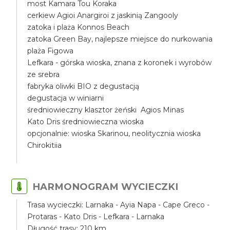
most Kamara Tou Koraka
cerkiew Agioi Anargiroi z jaskinią Zangooly
zatoka i plaża Konnos Beach
zatoka Green Bay, najlepsze miejsce do nurkowania
plaża Figowa
Lefkara - górska wioska, znana z koronek i wyrobów
ze srebra
fabryka oliwki BIO z degustacją
degustacja w winiarni
średniowieczny klasztor żeński Agios Minas
Kato Dris średniowieczna wioska
opcjonalnie: wioska Skarinou, neolitycznia wioska
Chirokitiia
HARMONOGRAM WYCIECZKI
Trasa wycieczki: Larnaka - Ayia Napa - Cape Greco -
Protaras - Kato Dris - Lefkara - Larnaka
Długość trasy: 210 km