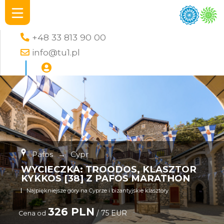
+48 33 813 90 00
info@tu1.pl
Pafos
→
Cypr
WYCIECZKA: TROODOS, KLASZTOR
KYKKOS [38] Z PAFOS MARATHON
Najpiękniejsze góry na Cyprze i bizantyjskie klasztory
326 PLN
/ 75 EUR
Cena od