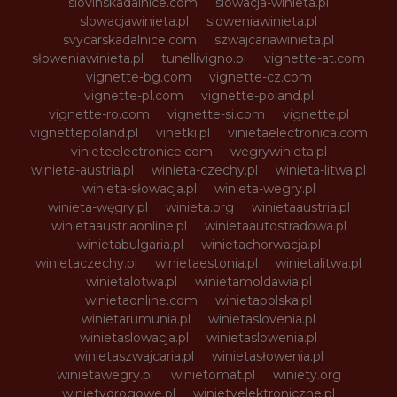
slovinskadalnice.com
slowacja-winieta.pl
slowacjawinieta.pl
sloweniawinieta.pl
svycarskadalnice.com
szwajcariawinieta.pl
słoweniawinieta.pl
tunellivigno.pl
vignette-at.com
vignette-bg.com
vignette-cz.com
vignette-pl.com
vignette-poland.pl
vignette-ro.com
vignette-si.com
vignette.pl
vignettepoland.pl
vinetki.pl
vinietaelectronica.com
vinieteelectronice.com
wegrywinieta.pl
winieta-austria.pl
winieta-czechy.pl
winieta-litwa.pl
winieta-słowacja.pl
winieta-wegry.pl
winieta-węgry.pl
winieta.org
winietaaustria.pl
winietaaustriaonline.pl
winietaautostradowa.pl
winietabulgaria.pl
winietachorwacja.pl
winietaczechy.pl
winietaestonia.pl
winietalitwa.pl
winietalotwa.pl
winietamoldawia.pl
winietaonline.com
winietapolska.pl
winietarumunia.pl
winietaslovenia.pl
winietaslowacja.pl
winietaslowenia.pl
winietaszwajcaria.pl
winietasłowenia.pl
winietawegry.pl
winietomat.pl
winiety.org
winietydrogowe.pl
winietyelektroniczne.pl