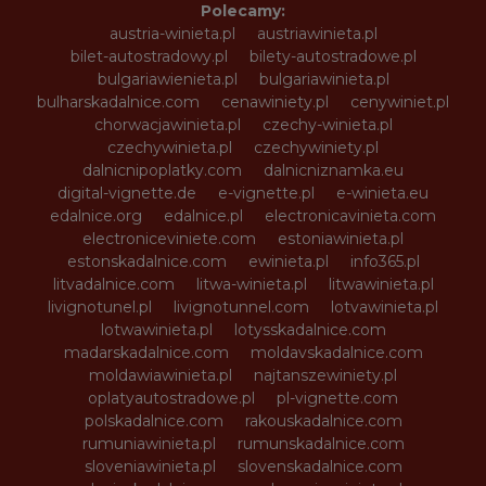
Polecamy:
austria-winieta.pl
austriawinieta.pl
bilet-autostradowy.pl
bilety-autostradowe.pl
bulgariawienieta.pl
bulgariawinieta.pl
bulharskadalnice.com
cenawiniety.pl
cenywiniet.pl
chorwacjawinieta.pl
czechy-winieta.pl
czechywinieta.pl
czechywiniety.pl
dalnicnipoplatky.com
dalnicniznamka.eu
digital-vignette.de
e-vignette.pl
e-winieta.eu
edalnice.org
edalnice.pl
electronicavinieta.com
electroniceviniete.com
estoniawinieta.pl
estonskadalnice.com
ewinieta.pl
info365.pl
litvadalnice.com
litwa-winieta.pl
litwawinieta.pl
livignotunel.pl
livignotunnel.com
lotvawinieta.pl
lotwawinieta.pl
lotysskadalnice.com
madarskadalnice.com
moldavskadalnice.com
moldawiawinieta.pl
najtanszewiniety.pl
oplatyautostradowe.pl
pl-vignette.com
polskadalnice.com
rakouskadalnice.com
rumuniawinieta.pl
rumunskadalnice.com
sloveniawinieta.pl
slovenskadalnice.com