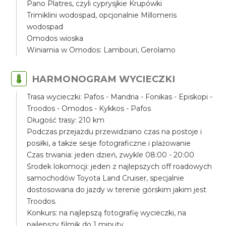
Pano Platres, czyli cyprysjkie Krupówki
Trimiklini wodospad, opcjonalnie Millomeris
wodospad
Omodos wioska
Winiarnia w Omodos: Lambouri, Gerolamo
HARMONOGRAM WYCIECZKI
Trasa wycieczki: Pafos - Mandria - Fonikas - Episkopi -
Troodos - Omodos - Kykkos - Pafos
Długość trasy: 210 km
Podczas przejazdu przewidziano czas na postoje i
posiłki, a także sesje fotograficzne i plażowanie
Czas trwania: jeden dzień, zwykle 08:00 - 20:00
Środek lokomocji: jeden z najlepszych off roadowych
samochodów Toyota Land Cruiser, specjalnie
dostosowana do jazdy w terenie górskim jakim jest
Troodos.
Konkurs: na najlepszą fotografię wycieczki, na
najlepszy filmik do 1 minuty.