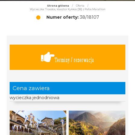
Strona główna
/
Oferta
/
Wycieczka: Troodos, klasztor Kykkos [38] z Pafos Marathon
Numer oferty:
38/18107
Terminy / rezerwacja
Cena zawiera
wycieczka jednodniowa