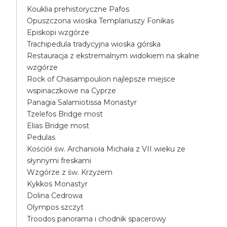
Kouklia prehistoryczne Pafos
Opuszczona wioska Templariuszy Fonikas
Episkopi wzgórze
Trachipedula tradycyjna wioska górska
Restauracja z ekstremalnym widokiem na skalne
wzgórze
Rock of Chasampoulion najlepsze miejsce
wspinaczkowe na Cyprze
Panagia Salamiotissa Monastyr
Tzelefos Bridge most
Elias Bridge most
Pedulas
Kościół św. Archanioła Michała z VII wieku ze
słynnymi freskami
Wzgórze z św. Krzyżem
Kykkos Monastyr
Dolina Cedrowa
Olympos szczyt
Troodos panorama i chodnik spacerowy