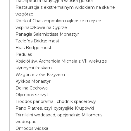
Trachipedula tradycyjna wioska górska
Restauracja z ekstremalnym widokiem na skalne
wzgórze
Rock of Chasampoulion najlepsze miejsce
wspinaczkowe na Cyprze
Panagia Salamiotissa Monastyr
Tzelefos Bridge most
Elias Bridge most
Pedulas
Kościół św. Archanioła Michała z VII wieku ze
słynnymi freskami
Wzgórze z św. Krzyżem
Kykkos Monastyr
Dolina Cedrowa
Olympos szczyt
Troodos panorama i chodnik spacerowy
Pano Platres, czyli cyprysjkie Krupówki
Trimiklini wodospad, opcjonalnie Millomeris
wodospad
Omodos wioska