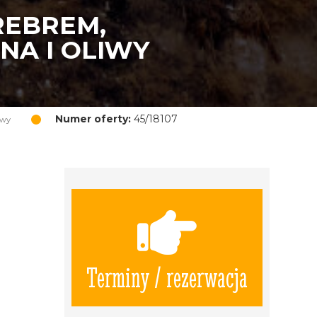
REBREM,
NA I OLIWY
Numer oferty:
45/18107
iwy
Terminy / rezerwacja