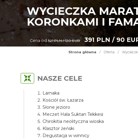
WYCIECZKA MARAT
KORONKAMI I FAM
391 PLN / 90 EU
Cena od
521 PLN / 120 EUR
Strona główna
/
Oferta
/
Wycieczk
NASZE CELE
Larnaka
Kościół św. Łazarza
Słone jezioro
Meczet Hala Suktan Tekkesi
Chirokitia neolityczna wioska
Klasztor żeński
Degustacja w winnicy