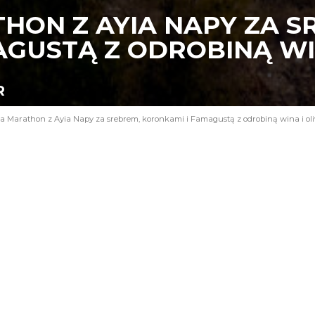
HON Z AYIA NAPY ZA S
AGUSTĄ Z ODROBINĄ WI
R
a Marathon z Ayia Napy za srebrem, koronkami i Famagustą z odrobiną wina i ol