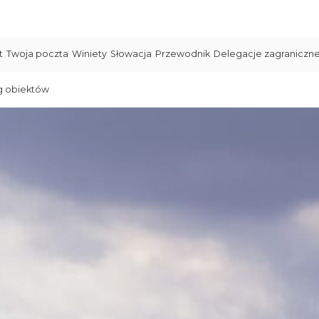
t
Twoja poczta
Winiety
Słowacja
Przewodnik
Delegacje zagraniczn
g obiektów