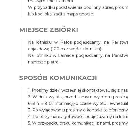
maksymalnie 10 minut.
W przypadku podstawienia pod inny adres, prosim
lub kod lokalizacji z maps google.
MIEJSCE ZBIÓRKI
Na lotnisku w Pafos podjeżdżamy, na Państwa 
dojazdową (100 m z wejścia lotniska)..
Na lotnisku w Larnace podjeżdżamy, na Państwa t
najniższe piętro..
SPOSÓB KOMUNIKACJI
1. Prosimy dzień wcześniej skontaktować się z na
2. W dniu wylotu, przed samym wylotem prosim
668 414 910, informację o czasie wylotu i ewnet
3. Po wylądowaniu prosimy o kontakt telefoniczny
4. Po otrzymaniu gotowości podjeżdżamy na lotni
5. W przypadku braku komunikacji z nami, prosim