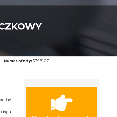
ECZKOWY
Numer oferty:
57/18107
 podać
 ciągu