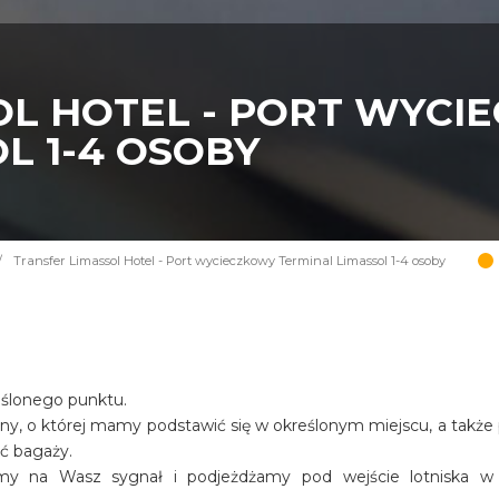
OL HOTEL - PORT WYCI
L 1-4 OSOBY
/
Transfer Limassol Hotel - Port wycieczkowy Terminal Limassol 1-4 osoby
eślonego punktu.
iny, o której mamy podstawić się w określonym miejscu, a także
ość bagaży.
amy na Wasz sygnał i podjeżdżamy pod wejście lotniska w