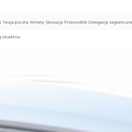
t
Twoja poczta
Winiety
Słowacja
Przewodnik
Delegacje zagraniczn
g obiektów