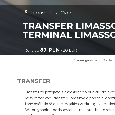
Limassol
→
Cypr
TRANSFER LIMASS
TERMINAL LIMASSO
87 PLN
/ 20 EUR
Cena od
Strona główna
/
Oferta
TRANSFER
Transfer to przejazd z określonego punktu do okr
Przy rezerwacji transferu prosimy o podanie godz
ilość osób, ilość dzieci, w jakim wieku są dzieci i il
W przypadku podstawienia na lotnisku, czek