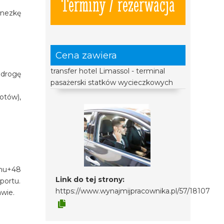
Terminy / rezerwacja
inezkę
Cena zawiera
transfer hotel Limassol - terminal
 drogę
pasażerski statków wycieczkowych
otów),
onu+48
Link do tej strony:
portu.
https://www.wynajmijpracownika.pl/57/18107
awie.