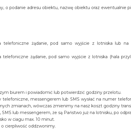
y, o podanie adresu obiektu, nazwę obiektu oraz ewentualnie p
telefoniczne żądanie, pod samo wyjście z lotniska lub na
elefoniczne żądanie, pod samo wyjście z lotniska (hala przyl
szym biurem i powiadomić lub potwierdzić godziny przelotu.
y telefoniczne, messengerem lub SMS wysłać na numer telef
ualnych zmianach, wówczas zmienimy na nasz koszt godziny trans
, SMS lub messengerem, że są Państwo już na lotnisku, po odpr
sko w ciagu max. 10 minut.
y o cierpliwość oddzwonimy.