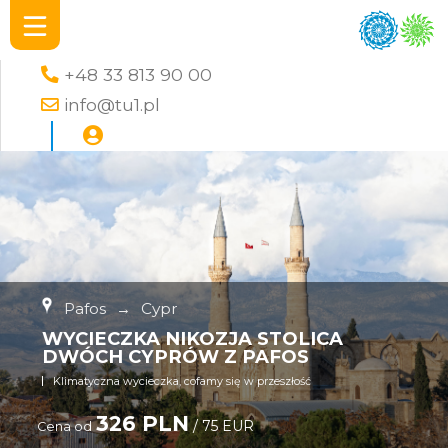
+48 33 813 90 00
info@tu1.pl
Pafos
→
Cypr
WYCIECZKA NIKOZJA STOLICA
DWÓCH CYPRÓW Z PAFOS
Klimatyczna wycieczka, cofamy się w przeszłość
326 PLN
/ 75 EUR
Cena od