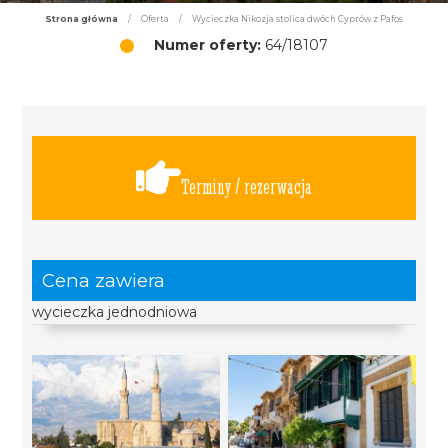
Strona główna
/
Oferta
/
Wycieczka Nikozja stolica dwóch Cyprów z Pafos
Numer oferty:
64/18107
Terminy / rezerwacja
Cena zawiera
wycieczka jednodniowa