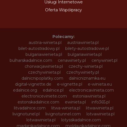
Usługi Internetowe
Oferta Współpracy
Polecamy:
austria-winieta.pl
austriawinieta.pl
bilet-autostradowy.pl
bilety-autostradowe.pl
bulgariawienieta.pl
bulgariawinieta.pl
bulharskadalnice.com
cenawiniety.pl
cenywiniet.pl
chorwacjawinieta.pl
czechy-winieta.pl
czechywinieta.pl
czechywiniety.pl
dalnicnipoplatky.com
dalnicniznamka.eu
digital-vignette.de
e-vignette.pl
e-winieta.eu
edalnice.org
edalnice.pl
electronicavinieta.com
electroniceviniete.com
estoniawinieta.pl
estonskadalnice.com
ewinieta.pl
info365.pl
litvadalnice.com
litwa-winieta.pl
litwawinieta.pl
livignotunel.pl
livignotunnel.com
lotvawinieta.pl
lotwawinieta.pl
lotysskadalnice.com
madarskadalnice.com
moldavskadalnice.com