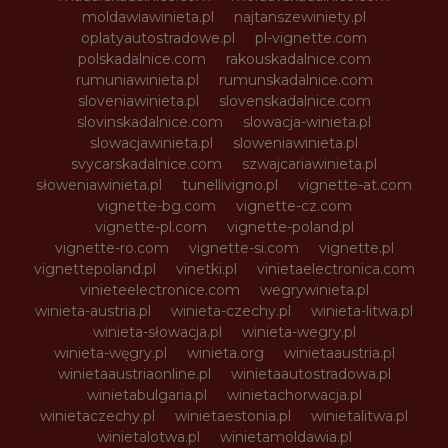
moldawiawinieta.pl
najtanszewiniety.pl
oplatyautostradowe.pl
pl-vignette.com
polskadalnice.com
rakouskadalnice.com
rumuniawinieta.pl
rumunskadalnice.com
sloveniawinieta.pl
slovenskadalnice.com
slovinskadalnice.com
slowacja-winieta.pl
slowacjawinieta.pl
sloweniawinieta.pl
svycarskadalnice.com
szwajcariawinieta.pl
słoweniawinieta.pl
tunellivigno.pl
vignette-at.com
vignette-bg.com
vignette-cz.com
vignette-pl.com
vignette-poland.pl
vignette-ro.com
vignette-si.com
vignette.pl
vignettepoland.pl
vinetki.pl
vinietaelectronica.com
vinieteelectronice.com
wegrywinieta.pl
winieta-austria.pl
winieta-czechy.pl
winieta-litwa.pl
winieta-słowacja.pl
winieta-wegry.pl
winieta-węgry.pl
winieta.org
winietaaustria.pl
winietaaustriaonline.pl
winietaautostradowa.pl
winietabulgaria.pl
winietachorwacja.pl
winietaczechy.pl
winietaestonia.pl
winietalitwa.pl
winietalotwa.pl
winietamoldawia.pl