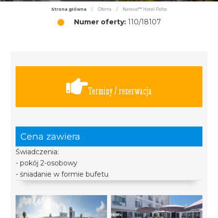
Strona główna
/
Oferta
/
Nereus*** Hotel Pafos
Numer oferty:
110/18107
Terminy / rezerwacja
Cena zawiera
Świadczenia:
- pokój 2-osobowy
- śniadanie w formie bufetu