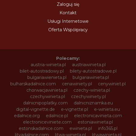
Zaloguj się
Kontakt
Usługi Internetowe
Oferta Współpracy
Polecamy:
austria-winieta.pl
austriawinieta.pl
bilet-autostradowy.pl
bilety-autostradowe.pl
bulgariawienieta.pl
bulgariawinieta.pl
bulharskadalnice.com
cenawiniety.pl
cenywiniet.pl
chorwacjawinieta.pl
czechy-winieta.pl
czechywinieta.pl
czechywiniety.pl
dalnicnipoplatky.com
dalnicniznamka.eu
digital-vignette.de
e-vignette.pl
e-winieta.eu
edalnice.org
edalnice.pl
electronicavinieta.com
electroniceviniete.com
estoniawinieta.pl
estonskadalnice.com
ewinieta.pl
info365.pl
litvadalnice.com
litwa-winieta.pl
litwawinieta.pl