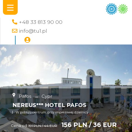
+48 33 813 90 00
info@tu1.pl
Pafos
→
Cypr
NEREUS*** HOTEL PAFOS
W poblizu centrum, przy imprezowej dzielnicy
156 PLN / 36 EUR
Cena od
191 PLN / 44 EUR