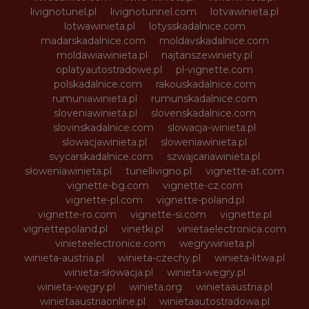
livignotunel.pl
livignotunnel.com
lotvawinieta.pl
lotwawinieta.pl
lotysskadalnice.com
madarskadalnice.com
moldavskadalnice.com
moldawiawinieta.pl
najtanszewiniety.pl
oplatyautostradowe.pl
pl-vignette.com
polskadalnice.com
rakouskadalnice.com
rumuniawinieta.pl
rumunskadalnice.com
sloveniawinieta.pl
slovenskadalnice.com
slovinskadalnice.com
slowacja-winieta.pl
slowacjawinieta.pl
sloweniawinieta.pl
svycarskadalnice.com
szwajcariawinieta.pl
słoweniawinieta.pl
tunellivigno.pl
vignette-at.com
vignette-bg.com
vignette-cz.com
vignette-pl.com
vignette-poland.pl
vignette-ro.com
vignette-si.com
vignette.pl
vignettepoland.pl
vinetki.pl
vinietaelectronica.com
vinieteelectronice.com
wegrywinieta.pl
winieta-austria.pl
winieta-czechy.pl
winieta-litwa.pl
winieta-słowacja.pl
winieta-wegry.pl
winieta-węgry.pl
winieta.org
winietaaustria.pl
winietaaustriaonline.pl
winietaautostradowa.pl