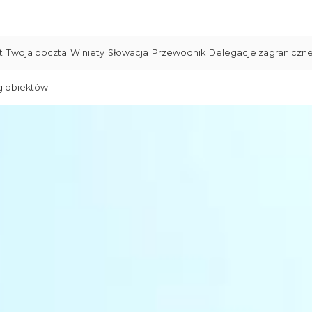
t
Twoja poczta
Winiety
Słowacja
Przewodnik
Delegacje zagraniczn
g obiektów