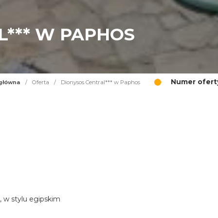
L*** W PAPHOS
Numer ofert
główna
/
Oferta
/
Dionysos Central*** w Paphos
, w stylu egipskim