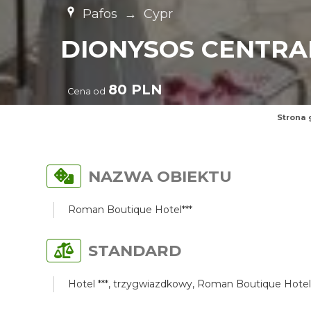
Pafos
→
Cypr
DIONYSOS CENTRA
80 PLN
Cena od
Strona 
NAZWA OBIEKTU
Roman Boutique Hotel***
STANDARD
Hotel ***, trzygwiazdkowy, Roman Boutique Hotel