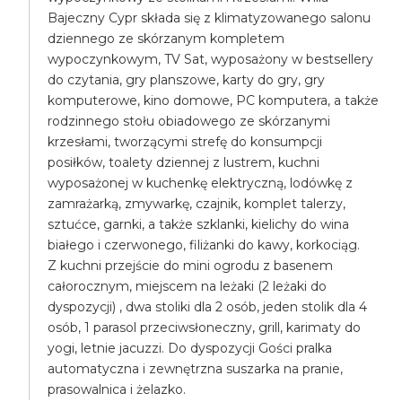
Bajeczny Cypr składa się z klimatyzowanego salonu
dziennego ze skórzanym kompletem
wypoczynkowym, TV Sat, wyposażony w bestsellery
do czytania, gry planszowe, karty do gry, gry
komputerowe, kino domowe, PC komputera, a także
rodzinnego stołu obiadowego ze skórzanymi
krzesłami, tworzącymi strefę do konsumpcji
posiłków, toalety dziennej z lustrem, kuchni
wyposażonej w kuchenkę elektryczną, lodówkę z
zamrażarką, zmywarkę, czajnik, komplet talerzy,
sztućce, garnki, a także szklanki, kielichy do wina
białego i czerwonego, filiżanki do kawy, korkociąg.
Z kuchni przejście do mini ogrodu z basenem
całorocznym, miejscem na leżaki (2 leżaki do
dyspozycji) , dwa stoliki dla 2 osób, jeden stolik dla 4
osób, 1 parasol przeciwsłoneczny, grill, karimaty do
yogi, letnie jacuzzi. Do dyspozycji Gości pralka
automatyczna i zewnętrzna suszarka na pranie,
prasowalnica i żelazko.