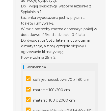
do Twojej dyspozycji.
Do Twojej dyspozycji współna łazienka z
Sypialnią n 1.
Łazienka wyposażona jest w prysznic,
toaletę i umywalkę.
W razie potrzeby można doposażyć pokój w
dodatkowe łóżko dla dziecka 0-4 lata.
Do dyspozycji Gości latem indywidualna
klimatyzacja, a zimą grzejnik olejowy i
ogrzewanie klimatyzacją.
Powierzchnia 25 m2.
Udogodnienia
sofa jednoosobowa 70 x 180 cm
materac 160x200 cm
materac 100 x 2000 cm
dziecięce łóżeczko 0-5 lat 60 x 80