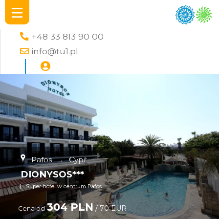
+48 33 813 90 00
info@tu1.pl
Pafos
→
Cypr
DIONYSOS***
Super hotel w centrum Pafos
304 PLN
/ 70 EUR
Cena od