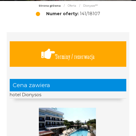
Strona główna
/
Oferta
/
Dionysos***
Numer oferty:
141/18107
Terminy / rezerwacja
Cena zawiera
hotel Dionysos