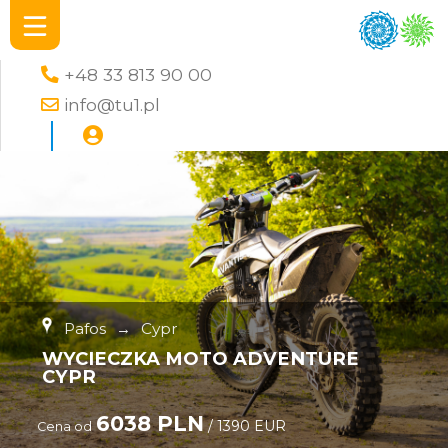
+48 33 813 90 00
info@tu1.pl
Pafos
→
Cypr
WYCIECZKA MOTO ADVENTURE
CYPR
6038 PLN
/ 1390 EUR
Cena od