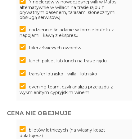
7 noclegów w nowoczesnej willi w Pafos,
alternatywnie w willach na trasie rajdu z
prywatnym basenem, tarasami słonecznymi i
obsługą serwisową
codziennie śniadanie w formie bufetu z
napojami i kawą z ekspresu
talerz świeżych owoców
lunch pakiet lub lunch na trasie rajdu
transfer lotnisko - willa - lotnisko
evening team, czyli analiza przejazdu z
wyśmienitym cypryjskim winem
CENA NIE OBEJMUJE
biletów lotniczych (na własny koszt
dolatujesz)