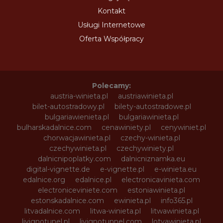
Kontakt
Usługi Internetowe
Oferta Współpracy
Polecamy:
austria-winieta.pl
austriawinieta.pl
bilet-autostradowy.pl
bilety-autostradowe.pl
bulgariawienieta.pl
bulgariawinieta.pl
bulharskadalnice.com
cenawiniety.pl
cenywiniet.pl
chorwacjawinieta.pl
czechy-winieta.pl
czechywinieta.pl
czechywiniety.pl
dalnicnipoplatky.com
dalnicniznamka.eu
digital-vignette.de
e-vignette.pl
e-winieta.eu
edalnice.org
edalnice.pl
electronicavinieta.com
electroniceviniete.com
estoniawinieta.pl
estonskadalnice.com
ewinieta.pl
info365.pl
litvadalnice.com
litwa-winieta.pl
litwawinieta.pl
livignotunel.pl
livignotunnel.com
lotvawinieta.pl