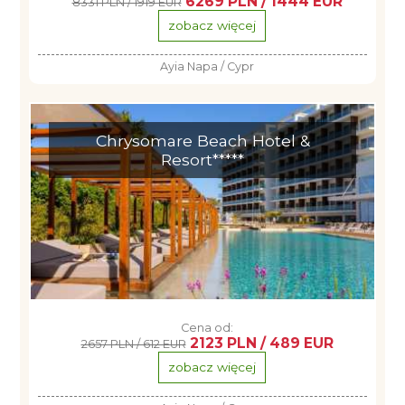
6269 PLN / 1444 EUR
8331 PLN / 1919 EUR
zobacz więcej
Ayia Napa / Cypr
Chrysomare Beach Hotel &
Resort*****
Cena od:
2123 PLN / 489 EUR
2657 PLN / 612 EUR
zobacz więcej