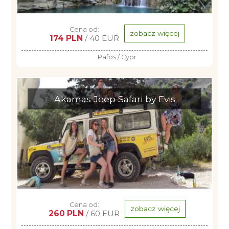
Cena od:
zobacz więcej
174 PLN
/ 40 EUR
Pafos / Cypr
Akamas Jeep Safari by Evis
Cena od:
zobacz więcej
260 PLN
/ 60 EUR