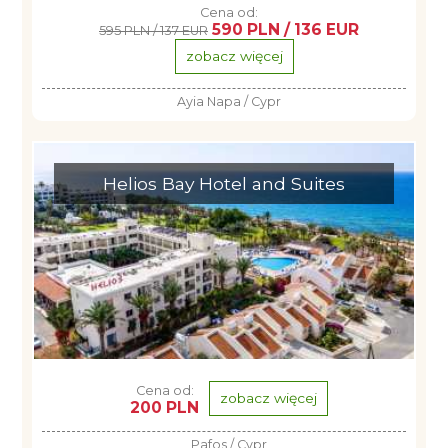
Cena od:
590 PLN / 136 EUR
595 PLN / 137 EUR
zobacz więcej
Ayia Napa / Cypr
Helios Bay Hotel and Suites
Cena od:
zobacz więcej
200 PLN
Pafos / Cypr