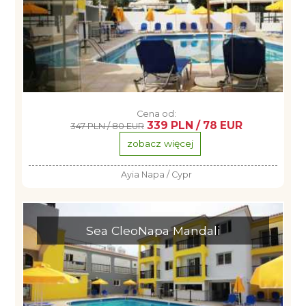
Cena od:
339 PLN / 78 EUR
347 PLN / 80 EUR
zobacz więcej
Ayia Napa / Cypr
Sea CleoNapa Mandali