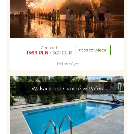
Cena od:
zobacz więcej
1563 PLN
/ 360 EUR
Pafos / Cypr
Wakacje na Cyprze w Pafos