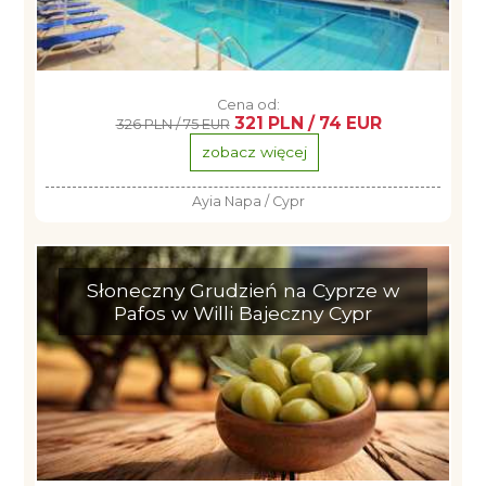
Cena od:
321 PLN / 74 EUR
326 PLN / 75 EUR
zobacz więcej
Ayia Napa / Cypr
Słoneczny Grudzień na Cyprze w
Pafos w Willi Bajeczny Cypr