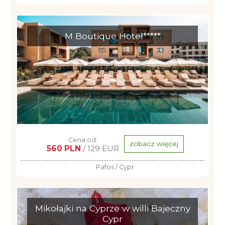
M Boutique Hotel*****
Cena od:
zobacz więcej
560 PLN
/ 129 EUR
Pafos / Cypr
Mikołajki na Cyprze w willi Bajeczny
Cypr