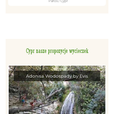
Pafos / Cypr
Cypr nasze propozycje wycieczek
Adonisa Wodospady by Evis