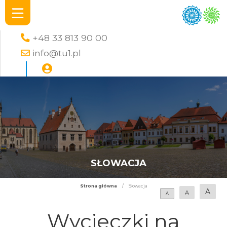
+48 33 813 90 00
info@tu1.pl
SŁOWACJA
Strona główna
/
Słowacja
A
A
A
Wycieczki na