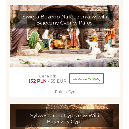
Święta Bożego Narodzenia w willi
Bajeczny Cypr w Pafos
Cena od:
zobacz więcej
152 PLN
/ 35 EUR
Pafos / Cypr
Sylwester na Cyprze w Willi
Bajeczny Cypr