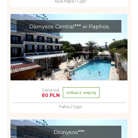
Ayia Napa / Cypr
Dionysos Central*** w Paphos
Cena od:
zobacz więcej
80 PLN
Pafos / Cypr
Dionysos***