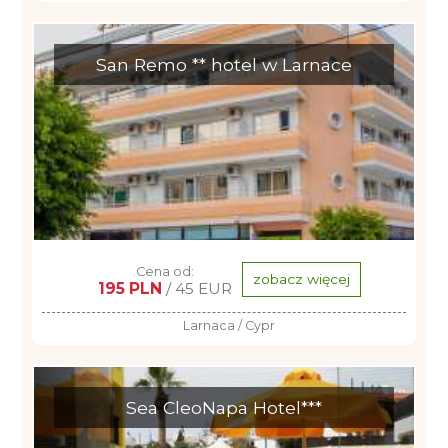
San Remo ** hotel w Larnace
Cena od:
zobacz więcej
195 PLN
/ 45 EUR
Larnaca / Cypr
Sea CleoNapa Hotel***