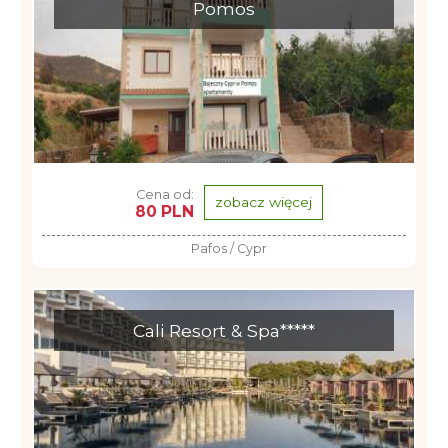
Pomos
Cena od:
zobacz więcej
80 PLN
Pafos / Cypr
Cali Resort & Spa*****