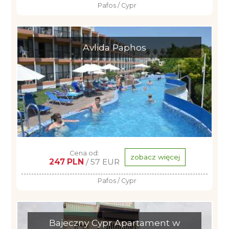
Pafos / Cypr
Avlida Paphos
Cena od:
zobacz więcej
247 PLN
/ 57 EUR
Pafos / Cypr
Bajeczny Cypr Apartament w