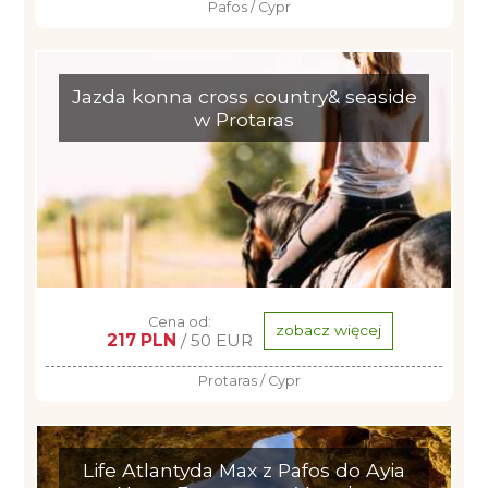
Pafos / Cypr
Jazda konna cross country& seaside
w Protaras
Cena od:
zobacz więcej
217 PLN
/ 50 EUR
Protaras / Cypr
Life Atlantyda Max z Pafos do Ayia