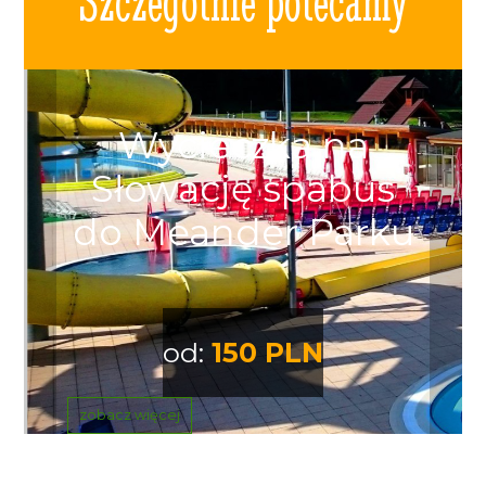
Szczególnie polecamy
Wycieczka na
Słowację spabus
do Meander Parku
od:
150 PLN
zobacz więcej